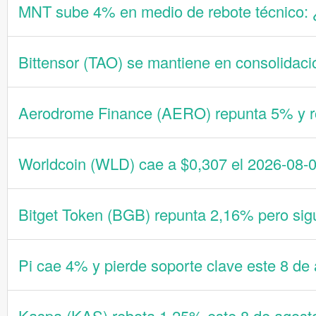
MNT sube 4% en medio de rebote técnico: 
Bittensor (TAO) se mantiene en consolidació
Aerodrome Finance (AERO) repunta 5% y ro
Worldcoin (WLD) cae a $0,307 el 2026-08-08
Bitget Token (BGB) repunta 2,16% pero sig
Pi cae 4% y pierde soporte clave este 8 de
Kaspa (KAS) rebota 1,25% este 8 de agosto