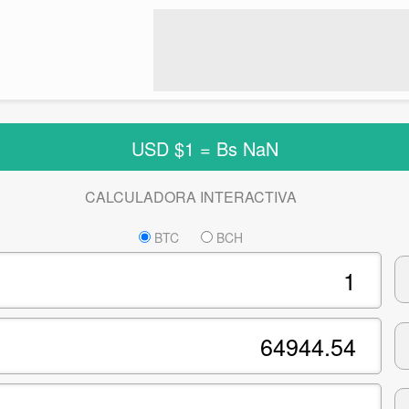
USD $1 = Bs
NaN
CALCULADORA INTERACTIVA
BTC
BCH