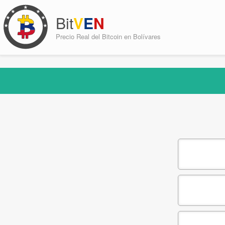
Bit
V
E
N
LOCAL
Precio Real del Bitcoin en Bolívares